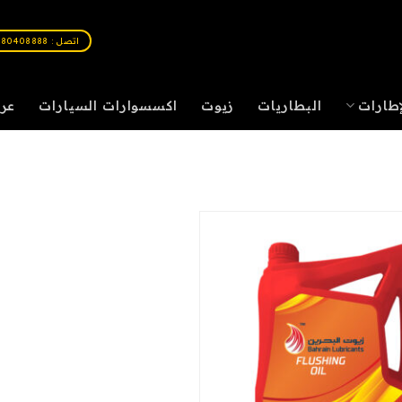
اتصل : 80408888
إطارات
البطاريات
زيوت
اكسسوارات السيارات
عر