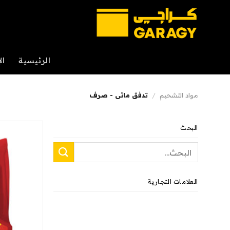
خطي
لمحتوى
الرئيسية
ال
مواد التشحيم
/
تدفق مائى - صرف
البحث
البحث
عن:
العلامات التجارية