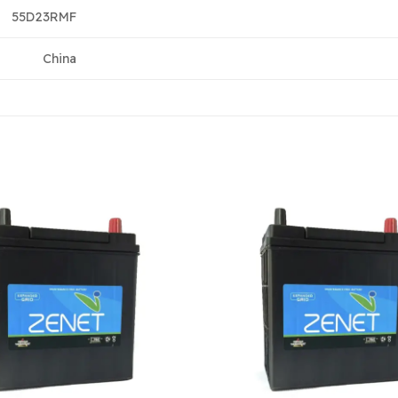
55D23RMF
China