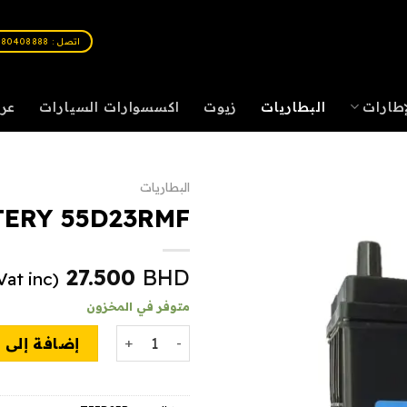
اتصل : 80408888
إطارات
البطاريات
زيوت
اكسسوارات السيارات
عر
البطاريات
TERY 55D23RMF
27.500
BHD
(Vat inc.)
متوفر في المخزون
كمية ZENET BATTERY 55D23RMF
إضافة إلى 