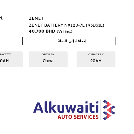
9L
ZENET
ZENET BATTERY NX120-7L (95D31L)
40.700
BHD
(Vat inc.)
إضافة إلى السلة
PACITY
ORIGIN
CAPACITY
40AH
China
90AH