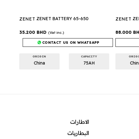
ZENET BATTERY 65-650
ZE
ZENET
ZENET
35.200
BHD
88.000
B
(Vat inc.)
CONTACT US ON WHATSAPP
ORIGIN
CAPACITY
ORIG
China
75AH
Chin
الاطارات
البطاريات