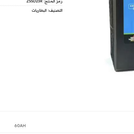
رمز المنتج:
Z55D23R
التصنيف:
البطاريات
60AH