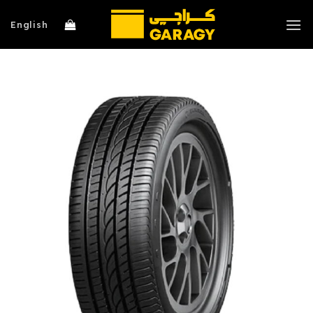
خطي
لمحتوى
English