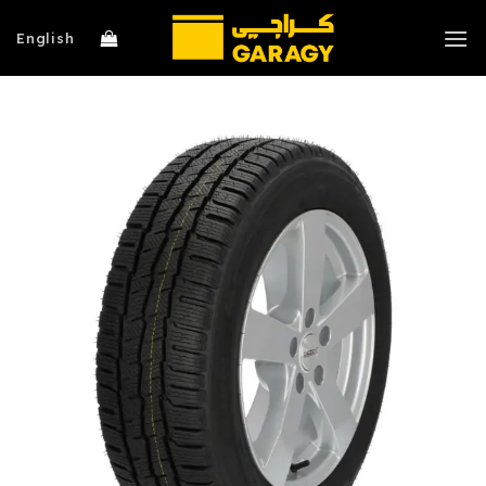
خطي
لمحتوى
English