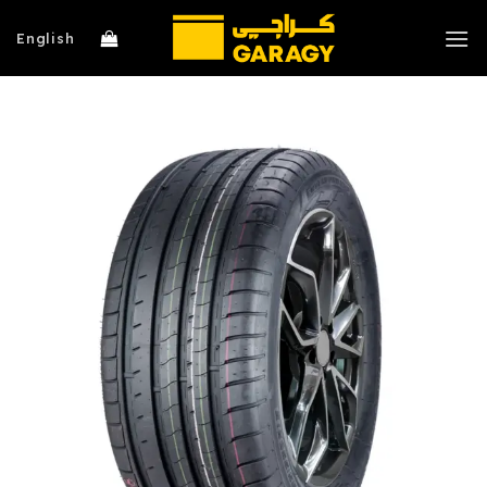
خطي
لمحتوى
English