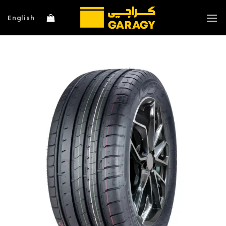
خطي
لمحتوى
English