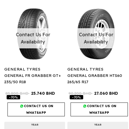
Contact Us For
Contact Us For
Availability
Availability
GENERAL TYRES
GENERAL TYRES
GENERAL FR GRABBER GT+
GENERAL GRABBER HTS60
235/50 R18
265/65 R17
85.800
BHD
25.740
BHD
90.200
BHD
27.060
BHD
-70%
-70%
CONTACT US ON
CONTACT US ON
WHATSAPP
WHATSAPP
YEAR
YEAR