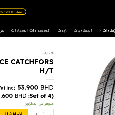
اتصل : 80408888
ات
اكسسوارات السيارات
زيوت
البطاريات
الإطار
الإطارات
CE CATCHFORS
H/T
53.900
BHD
(Vat inc.)
5.600
BHD
(Set of 4:
متوفر في المخزون
كمية WINDFORCE CATCHFORS H/T
 إلى السلة