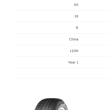
60
18
R
China
120H
1 Year