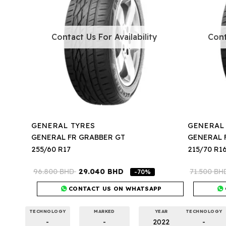
Contact Us For Availability
Cont
GENERAL TYRES
GENERAL
GENERAL FR GRABBER GT
GENERAL 
255/60 R17
215/70 R1
96.800
BHD
29.040
BHD
71.500
BH
-70%
CONTACT US ON WHATSAPP
TECHNOLOGY
MARKED
YEAR
TECHNOLOGY
-
-
2022
-