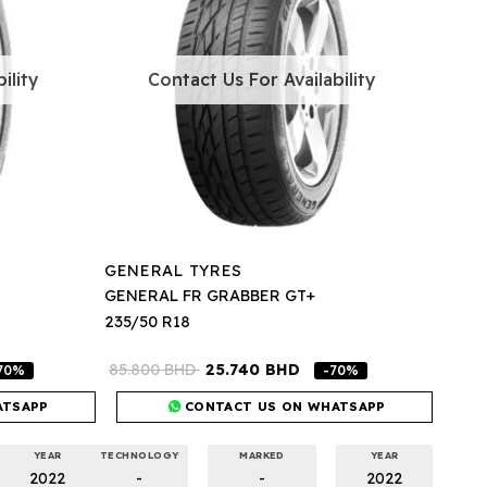
ility
Contact Us For Availability
GENERAL TYRES
GENERAL FR GRABBER GT+
235/50 R18
85.800
BHD
25.740
BHD
70%
-70%
ATSAPP
CONTACT US ON WHATSAPP
YEAR
TECHNOLOGY
MARKED
YEAR
2022
-
-
2022