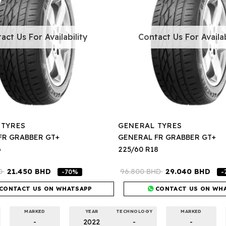
act Us For Availability
Contact Us For Availab
 TYRES
GENERAL TYRES
FR GRABBER GT+
GENERAL FR GRABBER GT+
6
225/60 R18
D
21.450
BHD
96.800
BHD
29.040
BHD
-70%
-
CONTACT US ON WHATSAPP
CONTACT US ON WH
MARKED
YEAR
TECHNOLOGY
MARKED
-
2022
-
-