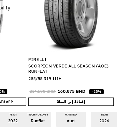
ility
PIRELLI
SCORPION VERDE ALL SEASON (AOE)
RUNFLAT
255/55 R19 111H
214.500
BHD
160.875
BHD
70%
-25%
إضافة إلى السلة
ATSAPP
YEAR
TECHNOLOGY
MARKED
YEAR
2022
Runflat
Audi
2024