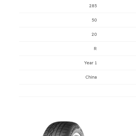
285
50
20
R
1 Year
China