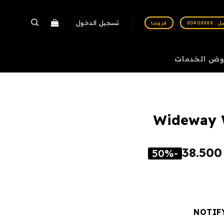
تسجيل الدخول
 80408888
فروعنا
وض الخدمات
Wideway 
38.50
-50%
NOTIF