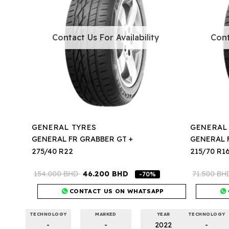
Contact Us For Availability
Cont
GENERAL TYRES
GENERAL
GENERAL FR GRABBER GT +
GENERAL 
275/40 R22
215/70 R1
154.000
BHD
46.200
BHD
71.500
BH
-70%
CONTACT US ON WHATSAPP
TECHNOLOGY
MARKED
YEAR
TECHNOLOGY
-
-
2022
-