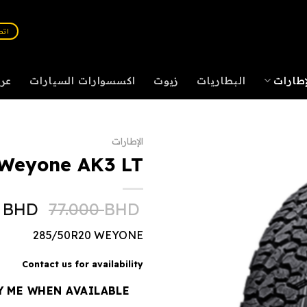
اتصل :
إطارات
البطاريات
زيوت
اكسسوارات السيارات
عر
الإطارات
Weyone AK3 LT
0
BHD
77.000
BHD
285/50R20 WEYONE
Contact us for availability
Y ME WHEN AVAILABLE