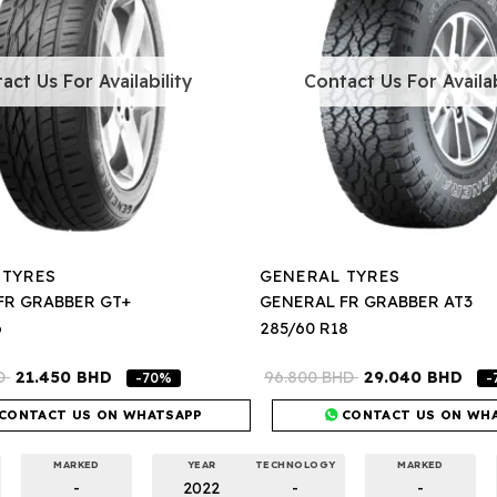
act Us For Availability
Contact Us For Availab
 TYRES
GENERAL TYRES
FR GRABBER GT+
GENERAL FR GRABBER AT3
6
285/60 R18
D
21.450
BHD
96.800
BHD
29.040
BHD
-70%
-
CONTACT US ON WHATSAPP
CONTACT US ON WH
MARKED
YEAR
TECHNOLOGY
MARKED
-
2022
-
-