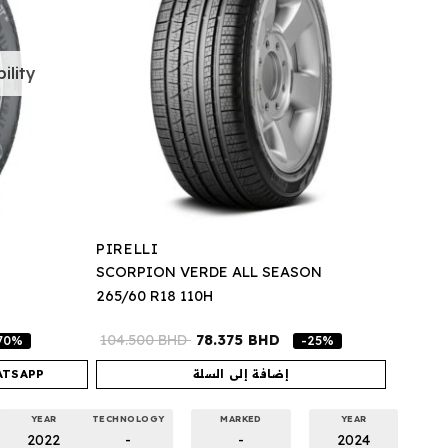
ility
PIRELLI
SCORPION VERDE ALL SEASON
265/60 R18 110H
104.500
BHD
78.375
BHD
70%
-25%
إضافة إلى السلة
ATSAPP
YEAR
TECHNOLOGY
MARKED
YEAR
2022
-
-
2024