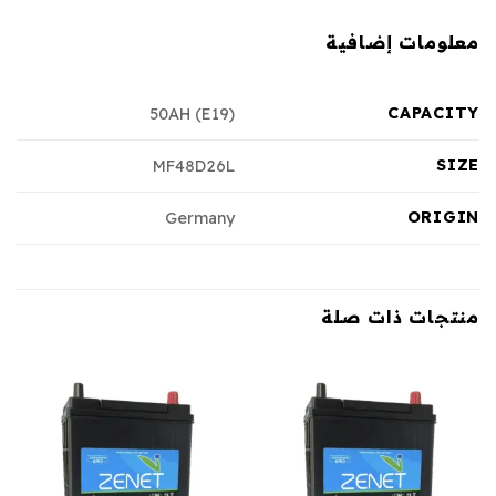
معلومات إضافية
CAPACITY
50AH (E19)
SIZE
MF48D26L
ORIGIN
Germany
منتجات ذات صلة