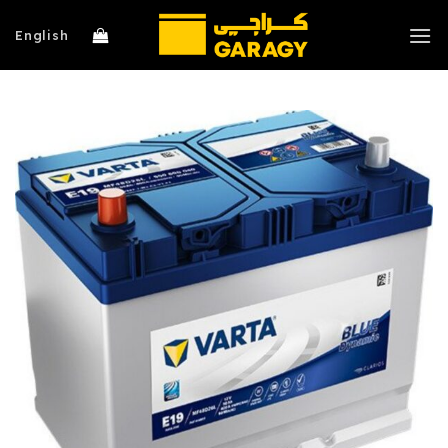
خطي
لمحتوى
English