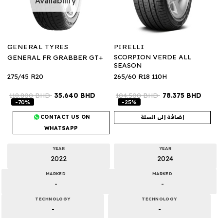
Availability
GENERAL TYRES
PIRELLI
SCORPION VERDE ALL
GENERAL FR GRABBER GT+
SEASON
275/45 R20
265/60 R18 110H
118.800
BHD
35.640
BHD
104.500
BHD
78.375
BHD
-70%
-25%
إضافة إلى السلة
CONTACT US ON
WHATSAPP
YEAR
YEAR
2022
2024
MARKED
MARKED
-
-
TECHNOLOGY
TECHNOLOGY
-
-