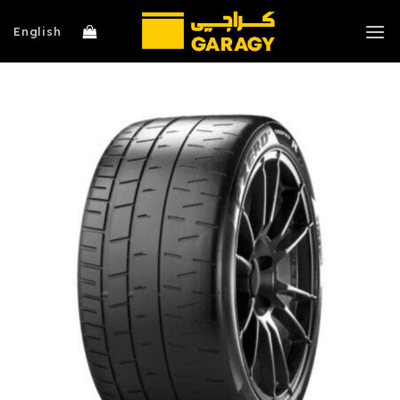
خطي
لمحتوى
English