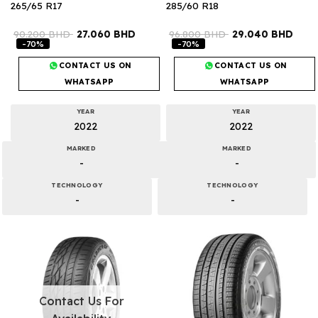
265/65 R17
285/60 R18
90.200
BHD
27.060
BHD
96.800
BHD
29.040
BHD
-70%
-70%
CONTACT US ON
CONTACT US ON
WHATSAPP
WHATSAPP
YEAR
YEAR
2022
2022
MARKED
MARKED
-
-
TECHNOLOGY
TECHNOLOGY
-
-
Contact Us For