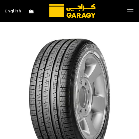
خطي
لمحتوى
English