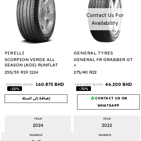
Contact Us For
Availability
PIRELLI
GENERAL TYRES
SCORPION VERDE ALL
GENERAL FR GRABBER GT
SEASON (AOE) RUNFLAT
+
255/55 R19 111H
275/40 R22
214.500
BHD
160.875
BHD
154.000
BHD
46.200
BHD
-25%
-70%
CONTACT US ON
إضافة إلى السلة
WHATSAPP
YEAR
YEAR
2024
2022
MARKED
MARKED