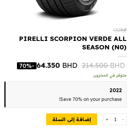
الإطارات
PIRELLI SCORPION VERDE ALL
SEASON (N0)
64.350
BHD
214.500
BHD
-70%
متوفر في المخزون
2022
Save 70% on your purchase!
كمية PIRELLI SCORPION VERDE ALL SEASON (N0)
إضافة إلى السلة