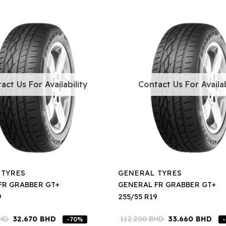
act Us For Availability
Contact Us For Availab
 TYRES
GENERAL TYRES
FR GRABBER GT+
GENERAL FR GRABBER GT+
9
255/55 R19
HD
32.670
BHD
112.200
BHD
33.660
BHD
-70%