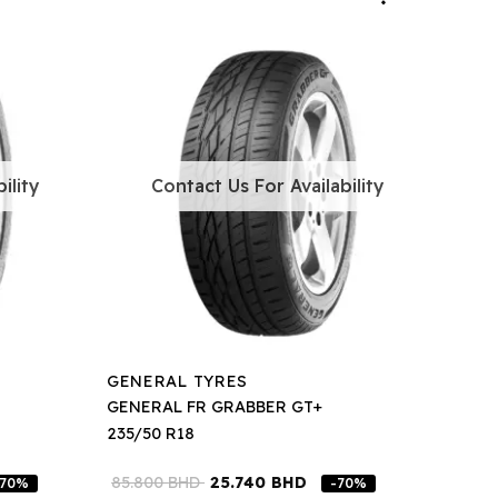
ility
Contact Us For Availability
GENERAL TYRES
GENERAL FR GRABBER GT+
235/50 R18
85.800
BHD
25.740
BHD
-70%
-70%