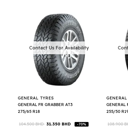
Contact Us For Availability
Cont
GENERAL TYRES
GENERAL
GENERAL FR GRABBER AT3
GENERAL 
275/65 R18
255/50 R1
104.500
BHD
31.350
BHD
108.900
B
-70%