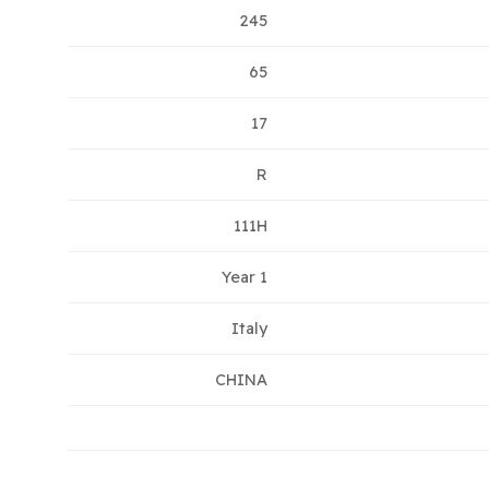
245
65
17
R
111H
1 Year
Italy
CHINA