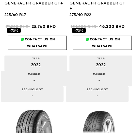
GENERAL FR GRABBER GT
GENERAL FR GRABBER GT+
+
225/60 R17
275/40 R22
79.200
BHD
23.760
BHD
154.000
BHD
46.200
BHD
-70%
-70%
CONTACT US ON
CONTACT US ON
WHATSAPP
WHATSAPP
YEAR
YEAR
2022
2022
MARKED
MARKED
-
-
TECHNOLOGY
TECHNOLOGY
-
-