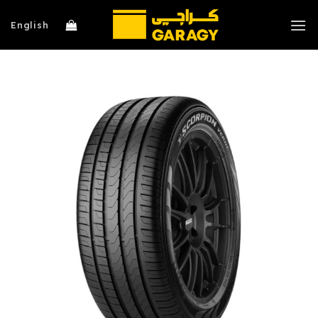
خطي
لمحتوى
English