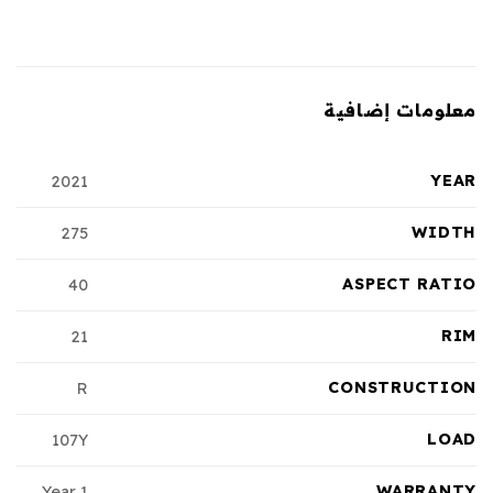
معلومات إضافية
YEAR
2021
WIDTH
275
ASPECT RATIO
40
RIM
21
CONSTRUCTION
R
LOAD
107Y
WARRANTY
1 Year