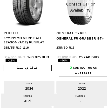
Contact Us For
Availability
PIRELLI
GENERAL TYRES
SCORPION VERDE ALL
GENERAL FR GRABBER GT+
SEASON (AOE) RUNFLAT
255/55 R19 111H
235/50 R18
214.500
BHD
160.875
BHD
85.800
BHD
25.740
BHD
-25%
-70%
CONTACT US ON
إضافة إلى السلة
WHATSAPP
YEAR
YEAR
2024
2022
MARKED
MARKED
Audi
-