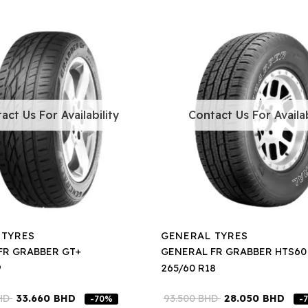
act Us For Availability
Contact Us For Availab
 TYRES
GENERAL TYRES
FR GRABBER GT+
GENERAL FR GRABBER HTS60
9
265/60 R18
HD
33.660
BHD
93.500
BHD
28.050
BHD
-70%
-