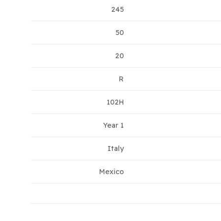
245
50
20
R
102H
1 Year
Italy
Mexico