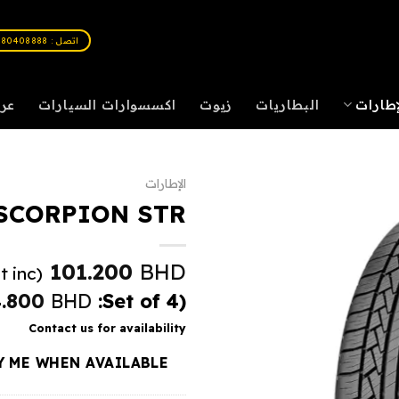
اتصل : 80408888
إطارات
البطاريات
زيوت
اكسسوارات السيارات
عر
الإطارات
 SCORPION STR
101.200
BHD
(Vat inc.)
4.800
BHD
(Set of 4:
Contact us for availability
Y ME WHEN AVAILABLE