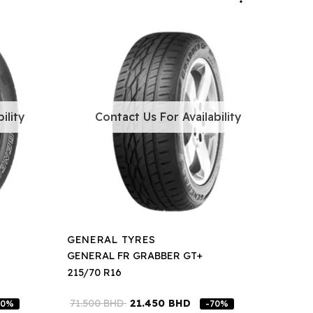
ility
Contact Us For Availability
GENERAL TYRES
GENERAL FR GRABBER GT+
215/70 R16
71.500
BHD
21.450
BHD
70%
-70%