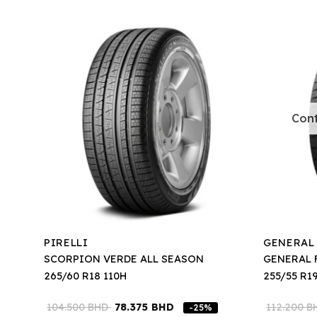
Cont
PIRELLI
GENERAL
SCORPION VERDE ALL SEASON
GENERAL 
265/60 R18 110H
255/55 R1
104.500
BHD
78.375
BHD
112.200
B
-25%