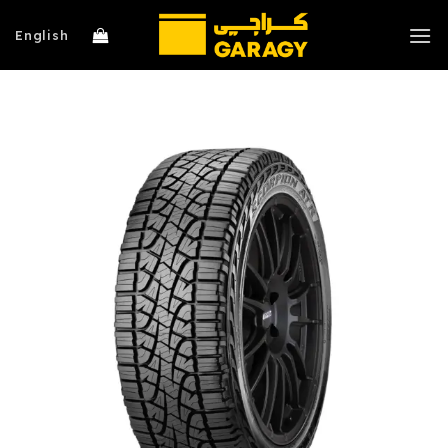
خطي
لمحتوى
English