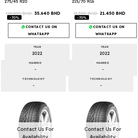
275/45 R20
215/70 R16
118.800
BHD
35.640
BHD
71.500
BHD
21.450
BHD
-70%
-70%
CONTACT US ON
CONTACT US ON
WHATSAPP
WHATSAPP
YEAR
YEAR
2022
2022
MARKED
MARKED
-
-
TECHNOLOGY
TECHNOLOGY
-
-
Contact Us For
Contact Us For
Availability
Availability