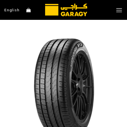
خطي
لمحتوى
English