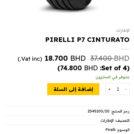
الإطارات
PIRELLI P7 CINTURATO
السعر
السعر
18.700
BHD
37.400
BHD
(Vat inc.)
الأصلي
الحالي
)
74.800
BHD
(Set of 4:
هو:
هو:
متوفر في المخزون
18.700 BHD.
37.400 BHD.
كمية PIRELLI P7 CINTURATO
إضافة إلى السلة
رمز المنتج:
2545100/20
التصنيف:
الإطارات
الوسوم:
Pirelli