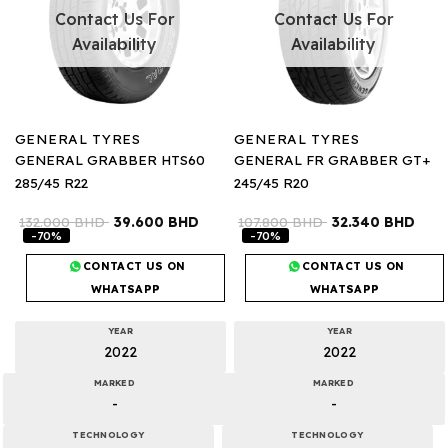
Contact Us For
Contact Us For
Availability
Availability
GENERAL TYRES
GENERAL TYRES
GENERAL GRABBER HTS60
GENERAL FR GRABBER GT+
285/45 R22
245/45 R20
132.000
BHD
39.600
BHD
107.800
BHD
32.340
BHD
-70%
-70%
CONTACT US ON
CONTACT US ON
WHATSAPP
WHATSAPP
YEAR
YEAR
2022
2022
MARKED
MARKED
-
-
TECHNOLOGY
TECHNOLOGY