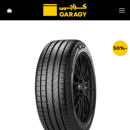
خطي
لمحتوى
-50%