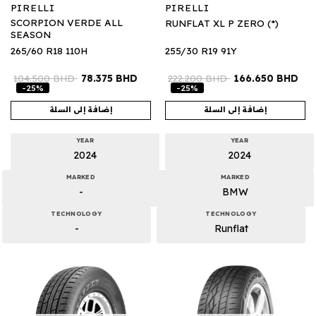
PIRELLI
PIRELLI
SCORPION VERDE ALL
RUNFLAT XL P ZERO (*)
SEASON
265/60 R18 110H
255/30 R19 91Y
104.500
BHD
78.375
BHD
222.200
BHD
166.650
BHD
-25%
-25%
إضافة إلى السلة
إضافة إلى السلة
YEAR
YEAR
2024
2024
MARKED
MARKED
-
BMW
TECHNOLOGY
TECHNOLOGY
-
Runflat