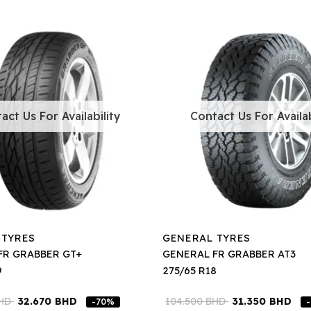
act Us For Availability
Contact Us For Availab
 TYRES
GENERAL TYRES
FR GRABBER GT+
GENERAL FR GRABBER AT3
9
275/65 R18
HD
32.670
BHD
104.500
BHD
31.350
BHD
-70%