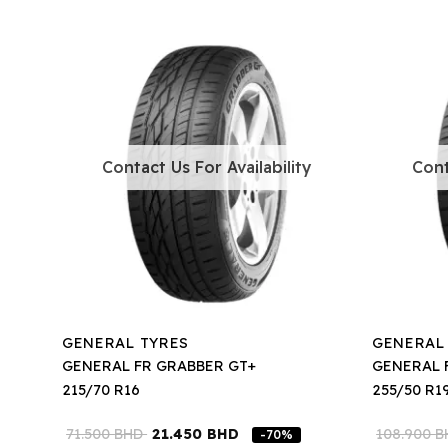
Contact Us For Availability
Cont
GENERAL TYRES
GENERAL
GENERAL FR GRABBER GT+
GENERAL 
215/70 R16
255/50 R1
71.500
BHD
21.450
BHD
108.900
B
-70%