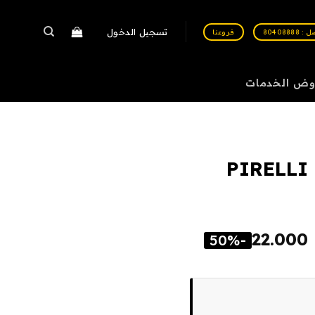
تسجيل الدخول
 80408888
فروعنا
وض الخدمات
PIRELLI
22.000
-50%