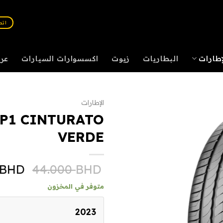
اتصل :
إطارات
البطاريات
زيوت
اكسسوارات السيارات
عر
الإطارات
 P1 CINTURATO
VERDE
BHD
44.000
BHD
متوفر في المخزون
2023