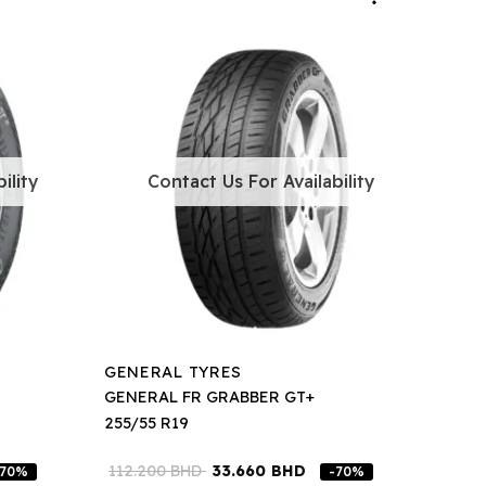
ility
Contact Us For Availability
GENERAL TYRES
GENERAL FR GRABBER GT+
255/55 R19
112.200
BHD
33.660
BHD
-70%
-70%