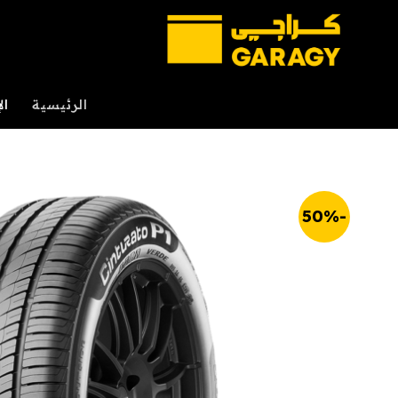
خطي
لمحتوى
الرئيسية
ال
-50%