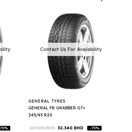
ility
Contact Us For Availability
GENERAL TYRES
GENERAL FR GRABBER GT+
245/45 R20
107.800
BHD
32.340
BHD
-70%
-70%