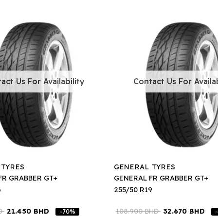
act Us For Availability
Contact Us For Availab
 TYRES
GENERAL TYRES
FR GRABBER GT+
GENERAL FR GRABBER GT+
6
255/50 R19
D
21.450
BHD
108.900
BHD
32.670
BHD
-70%