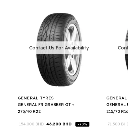
Contact Us For Availability
Cont
GENERAL TYRES
GENERAL
GENERAL FR GRABBER GT +
GENERAL 
275/40 R22
215/70 R1
154.000
BHD
46.200
BHD
71.500
BH
-70%