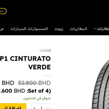
اتصل :
إطارات
البطاريات
زيوت
اكسسوارات السيارات
عر
الإطارات
 P1 CINTURATO
VERDE
السعر
0
BHD
52.800
BHD
الأصل
5.600
BHD
(Set of 4:
هو:
متوفر في المخزون
.800 BHD.
كمية PIRELLI P1 CINTURATO VERDE
إضافة إلى 