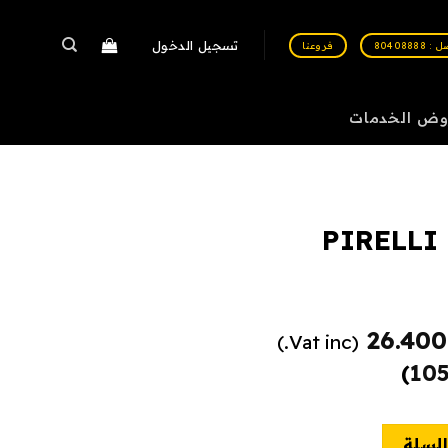
تسجيل الدخول
 80408888
فروعنا
وض الخدمات
PIRELLI
السعر
26.40
(Vat inc.)
ي
الحالي
)
10
هو:
26.400 BHD.
52
السلة