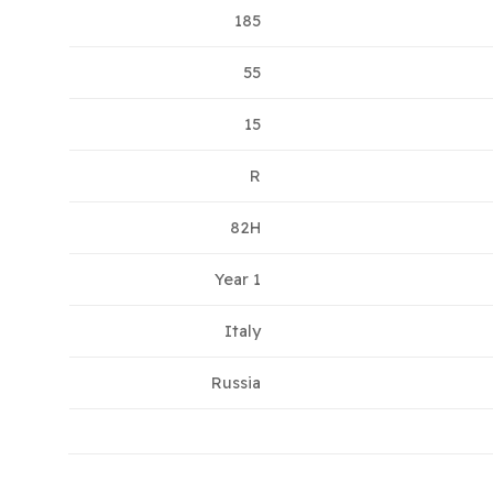
185
55
15
R
82H
1 Year
Italy
Russia