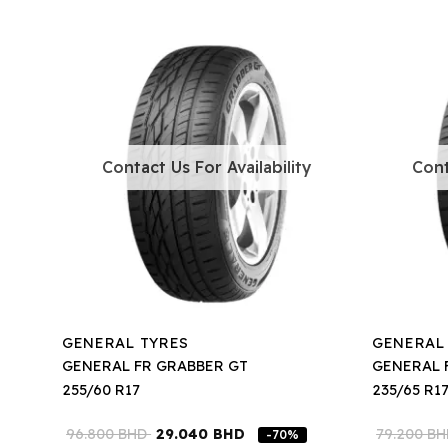
Contact Us For Availability
Cont
GENERAL TYRES
GENERAL
GENERAL FR GRABBER GT
GENERAL 
255/60 R17
235/65 R1
96.800
BHD
29.040
BHD
79.200
B
-70%