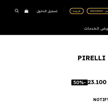
تسجيل الدخول
 80408888
فروعنا
وض الخدمات
PIRELLI
23.10
-50%
NOTIF