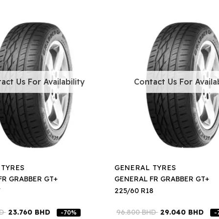
act Us For Availability
Contact Us For Availab
 TYRES
GENERAL TYRES
FR GRABBER GT+
GENERAL FR GRABBER GT+
7
225/60 R18
HD
23.760
BHD
96.800
BHD
29.040
BHD
-70%
-