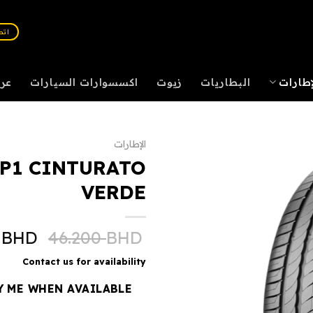
اتصل :
إطارات
البطاريات
زيوت
اكسسوارات السيارات
عر
الإطارات
 P1 CINTURATO
VERDE
0
BHD
46.200
BHD
Contact us for availability
Y ME WHEN AVAILABLE