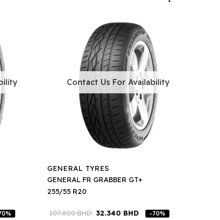
ility
Contact Us For Availability
GENERAL TYRES
GENERAL FR GRABBER GT+
255/55 R20
107.800
BHD
32.340
BHD
70%
-70%