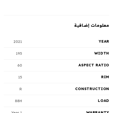
معلومات إضافية
YEAR
2021
WIDTH
195
ASPECT RATIO
60
RIM
15
CONSTRUCTION
R
LOAD
88H
WARRANTY
1 Year