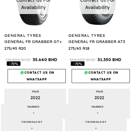
Contact Us For
Contact Us For
Availability
Availability
GENERAL TYRES
GENERAL TYRES
GENERAL FR GRABBER GT+
GENERAL FR GRABBER AT3
275/45 R20
275/65 R18
118.800
BHD
35.640
BHD
104.500
BHD
31.350
BHD
-70%
-70%
CONTACT US ON
CONTACT US ON
WHATSAPP
WHATSAPP
YEAR
YEAR
2022
2022
MARKED
MARKED
-
-
TECHNOLOGY
TECHNOLOGY
-
-