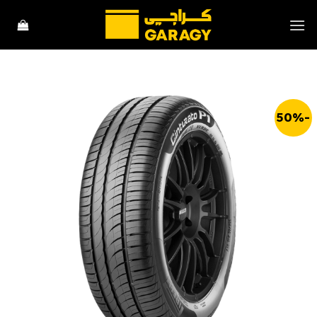
خطي
لمحتوى
-50%