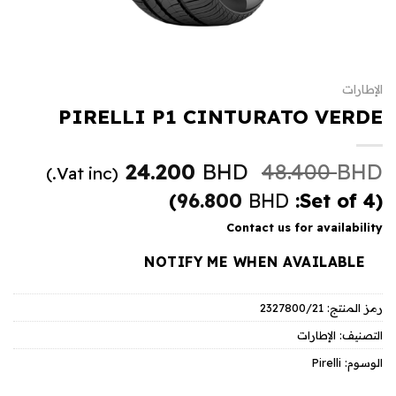
الإطارات
PIRELLI P1 CINTURATO VERDE
السعر
السعر
24.200
BHD
48.400
BHD
(Vat inc.)
الأصلي
الحالي
)
96.800
BHD
(Set of 4:
هو:
هو:
Contact us for availability
24.200 BHD.
48.400 BHD.
NOTIFY ME WHEN AVAILABLE
رمز المنتج:
2327800/21
التصنيف:
الإطارات
الوسوم:
Pirelli