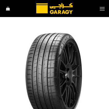
تخط
للمحتو