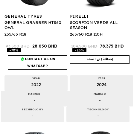
GENERAL TYRES
PIRELLI
GENERAL GRABBER HTS60
SCORPION VERDE ALL
OWL
SEASON
235/65 R18
265/60 R18 110H
93.500
BHD
28.050
BHD
104.500
BHD
78.375
BHD
-70%
-25%
CONTACT US ON
إضافة إلى السلة
WHATSAPP
YEAR
YEAR
2022
2024
MARKED
MARKED
-
-
TECHNOLOGY
TECHNOLOGY
-
-