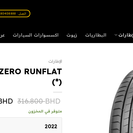
اتصل : 80408888
إطارات
البطاريات
زيوت
اكسسوارات السيارات
عر
الإطارات
-ZERO RUNFLAT
(*)
BHD
316.800
BHD
متوفر في المخزون
2022