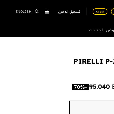
تسجيل الدخول
ENGLISH
فروعنا
وض الخدمات
PIRELLI P
95.040
-70%