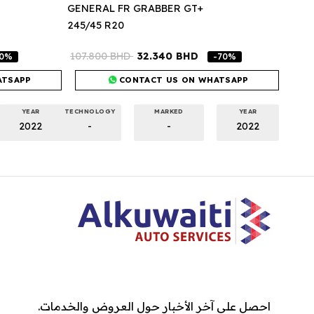
GENERAL FR GRABBER GT+
245/45 R20
107.800
BHD
32.340
BHD
70%
-70%
ATSAPP
CONTACT US ON WHATSAPP
YEAR
TECHNOLOGY
MARKED
YEAR
2022
-
-
2022
احصل على آخر الأخبار حول العروض والخدمات.