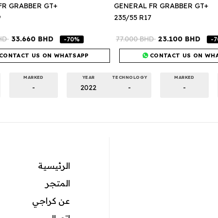
FR GRABBER GT+
GENERAL FR GRABBER GT+
9
235/55 R17
HD
33.660
BHD
77.000
BHD
23.100
BHD
-70%
-
CONTACT US ON WHATSAPP
CONTACT US ON WH
MARKED
YEAR
TECHNOLOGY
MARKED
-
2022
-
-
الرئيسية
المتجر
عن كراجي
اتصال