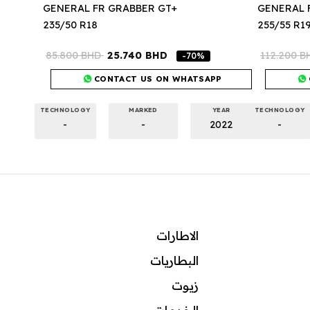
GENERAL FR GRABBER GT+
GENERAL 
235/50 R18
255/55 R1
85.800
BHD
25.740
BHD
112.200
B
-70%
CONTACT US ON WHATSAPP
TECHNOLOGY
MARKED
YEAR
TECHNOLOGY
-
-
2022
-
الاطارات
البطاريات
زيوت
ال
خدمات