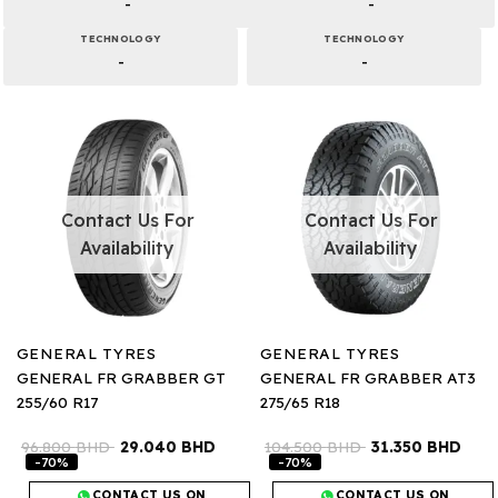
-
-
TECHNOLOGY
TECHNOLOGY
-
-
Contact Us For
Contact Us For
Availability
Availability
GENERAL TYRES
GENERAL TYRES
GENERAL FR GRABBER GT
GENERAL FR GRABBER AT3
255/60 R17
275/65 R18
96.800
BHD
29.040
BHD
104.500
BHD
31.350
BHD
-70%
-70%
CONTACT US ON
CONTACT US ON