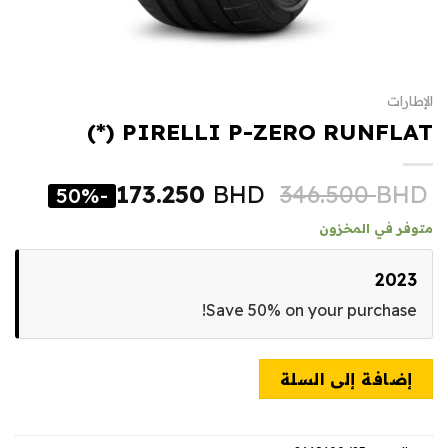
الإطارات
PIRELLI P-ZERO RUNFLAT (*)
173.250
BHD
346.500
BHD
-50%
متوفر في المخزون
2023
Save 50% on your purchase!
إضافة إلى السلة