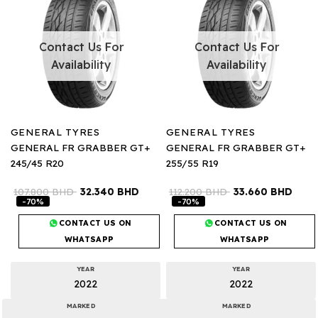
Contact Us For
Contact Us For
Availability
Availability
GENERAL TYRES
GENERAL TYRES
GENERAL FR GRABBER GT+
GENERAL FR GRABBER GT+
245/45 R20
255/55 R19
107.800
BHD
32.340
BHD
112.200
BHD
33.660
BHD
-70%
-70%
CONTACT US ON
CONTACT US ON
WHATSAPP
WHATSAPP
YEAR
YEAR
2022
2022
MARKED
MARKED