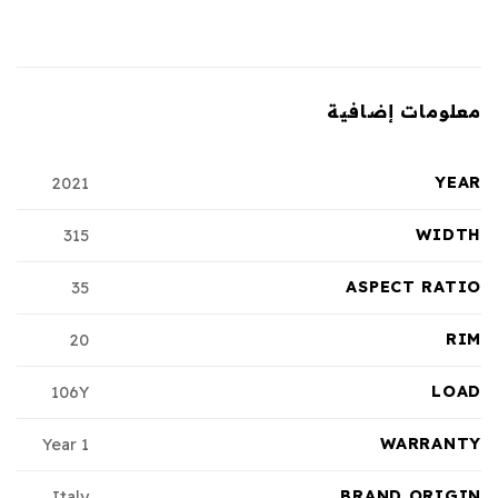
معلومات إضافية
YEAR
2021
WIDTH
315
ASPECT RATIO
35
RIM
20
LOAD
106Y
WARRANTY
1 Year
BRAND ORIGIN
Italy