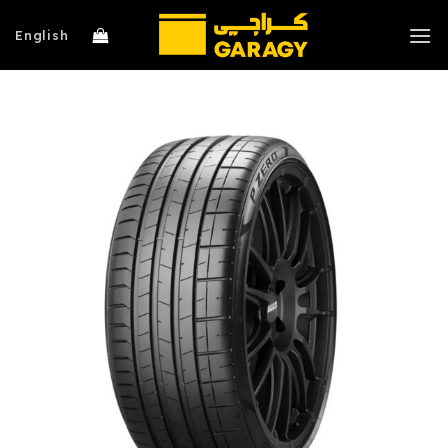
خطي
لمحتوى
English