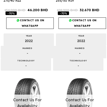
275/40 R22
255/50 R19
154.000
BHD
46.200
BHD
108.900
BHD
32.670
BHD
-70%
-70%
CONTACT US ON
CONTACT US ON
WHATSAPP
WHATSAPP
YEAR
YEAR
2022
2022
MARKED
MARKED
-
-
TECHNOLOGY
TECHNOLOGY
-
-
Contact Us For
Contact Us For
Availability
Availability