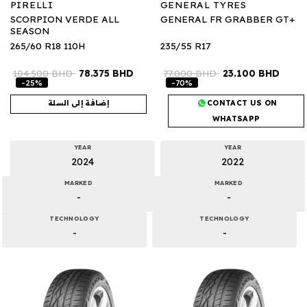
PIRELLI
GENERAL TYRES
SCORPION VERDE ALL
GENERAL FR GRABBER GT+
SEASON
265/60 R18 110H
235/55 R17
104.500
BHD
78.375
BHD
77.000
BHD
23.100
BHD
-25%
-70%
CONTACT US ON
إضافة إلى السلة
WHATSAPP
YEAR
YEAR
2024
2022
MARKED
MARKED
-
-
TECHNOLOGY
TECHNOLOGY
-
-