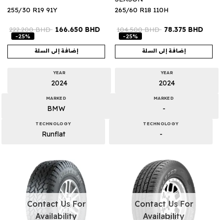
255/30 R19 91Y
265/60 R18 110H
222.200
BHD
166.650
BHD
104.500
BHD
78.375
BHD
-25%
-25%
إضافة إلى السلة
إضافة إلى السلة
YEAR
YEAR
2024
2024
MARKED
MARKED
BMW
-
TECHNOLOGY
TECHNOLOGY
Runflat
-
Contact Us For
Contact Us For
Availability
Availability