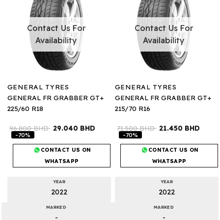
Contact Us For
Contact Us For
Availability
Availability
GENERAL TYRES
GENERAL TYRES
GENERAL FR GRABBER GT+
GENERAL FR GRABBER GT+
225/60 R18
215/70 R16
96.800
BHD
29.040
BHD
71.500
BHD
21.450
BHD
-70%
-70%
CONTACT US ON
CONTACT US ON
WHATSAPP
WHATSAPP
YEAR
YEAR
2022
2022
MARKED
MARKED
-
-