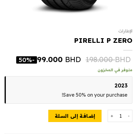
الإطارات
PIRELLI P ZERO
99.000
BHD
198.000
BHD
-50%
متوفر في المخزون
2023
Save 50% on your purchase!
كمية PIRELLI P ZERO
إضافة إلى السلة