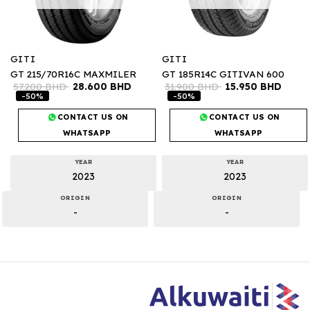
GITI
GITI
GT 215/70R16C MAXMILER
GT 185R14C GITIVAN 600
57.200
BHD
28.600
BHD
31.900
BHD
15.950
BHD
-50%
-50%
CONTACT US ON
CONTACT US ON
WHATSAPP
WHATSAPP
YEAR
YEAR
2023
2023
ORIGIN
ORIGIN
-
-