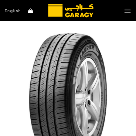
خطي
لمحتوى
English