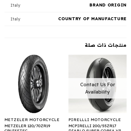
BRAND ORIGIN
Italy
COUNTRY OF MANUFACTURE
Italy
منتجات ذات صلة
Contact Us For
Availability
METZELER MOTORCYCLE
PIRELLLI MOTORCYCLE
METZELER 120/70ZR19
MCPIRELLI 200/55ZR17
CRUISETEC
DIABLO SUPER CORSA V3