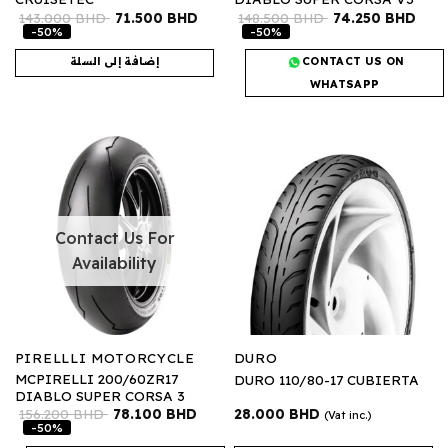
143.000
BHD
71.500
BHD
148.500
BHD
74.250
BHD
-50%
-50%
CONTACT US ON
إضافة إلى السلة
WHATSAPP
Contact Us For
Availability
PIRELLLI MOTORCYCLE
DURO
MCPIRELLI 200/60ZR17
DURO 110/80-17 CUBIERTA
DIABLO SUPER CORSA 3
156.200
BHD
78.100
BHD
28.000
BHD
(Vat inc.)
-50%