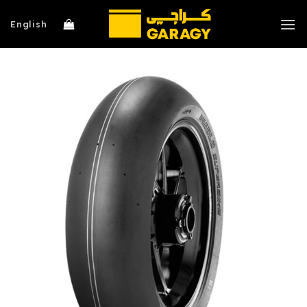
خطي
لمحتوى
English