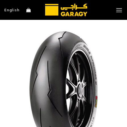
خطي
لمحتوى
English