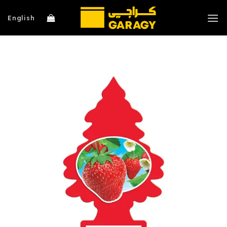
خطي
لمحتوى
English