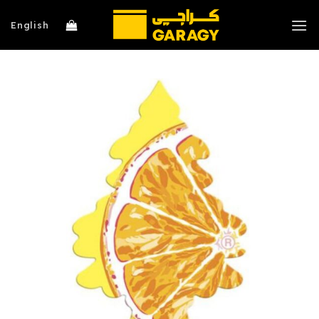
خطي
لمحتوى
English