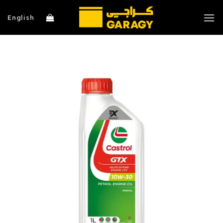
خطي
لمحتوى
English